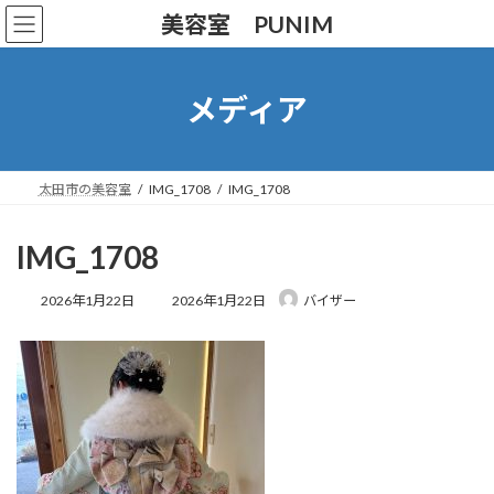
コ
ナ
美容室 PUNIM
ン
ビ
テ
ゲ
ン
ー
ツ
シ
メディア
へ
ョ
ス
ン
キ
に
ッ
移
太田市の美容室
IMG_1708
IMG_1708
プ
動
IMG_1708
最
2026年1月22日
2026年1月22日
バイザー
終
更
新
日
時
: