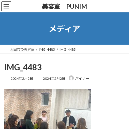
コ
ナ
美容室 PUNIM
ン
ビ
テ
ゲ
ン
ー
ツ
シ
メディア
へ
ョ
ス
ン
キ
に
ッ
移
太田市の美容室
IMG_4483
IMG_4483
プ
動
IMG_4483
最
2024年2月2日
2024年2月2日
バイザー
終
更
新
日
時
: