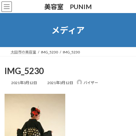
コ
ナ
美容室 PUNIM
ン
ビ
テ
ゲ
ン
ー
ツ
シ
メディア
へ
ョ
ス
ン
キ
に
ッ
移
太田市の美容室
IMG_5230
IMG_5230
プ
動
IMG_5230
最
2021年3月12日
2021年3月12日
バイザー
終
更
新
日
時
: