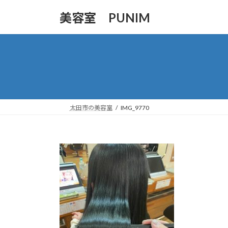
コ
ナ
美容室 PUNIM
ン
ビ
テ
ゲ
ン
ー
ツ
シ
へ
ョ
ス
ン
キ
に
ッ
移
太田市の美容室
IMG_9770
プ
動